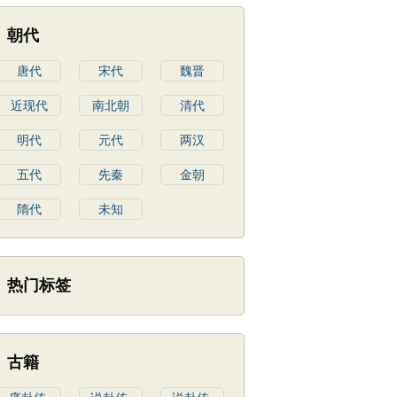
朝代
唐代
宋代
魏晋
近现代
南北朝
清代
明代
元代
两汉
五代
先秦
金朝
隋代
未知
热门标签
古籍