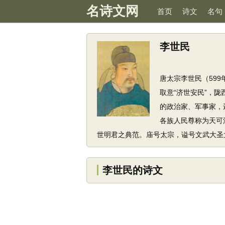
名诗文网
首页
诗文
名句
李世民
唐太宗李世民（599
取意“济世安民”，
的政治家、军事家，
各族人民尊称为天可
世明君之典范。庙号太宗，谥号文武大圣
李世民的诗文