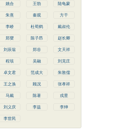
姚合
王勃
陆龟蒙
朱熹
秦观
方干
李峤
杜荀鹤
戴叔伦
郑燮
陈子昂
赵长卿
刘辰翁
郑谷
文天祥
程垓
吴融
刘克庄
卓文君
范成大
朱敦儒
王之涣
顾况
张孝祥
马戴
陈著
戎昱
刘义庆
李益
李绅
李世民