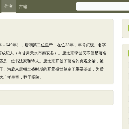
作者
古籍
年－649年），唐朝第二位皇帝，在位23年，年号贞观。名字
陇西成纪人（今甘肃天水市秦安县）。唐太宗李世民不仅是著名
还是一位书法家和诗人。唐太宗开创了著名的贞观之治，被
汗，为后来唐朝全盛时期的开元盛世奠定了重要基础，为后
大广孝皇帝，葬于昭陵。