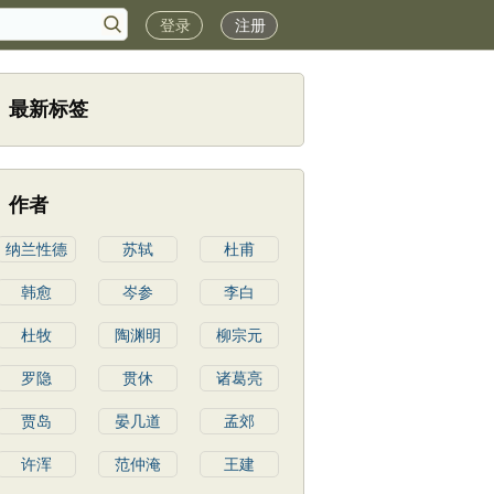
登录
注册
最新标签
作者
纳兰性德
苏轼
杜甫
韩愈
岑参
李白
杜牧
陶渊明
柳宗元
罗隐
贯休
诸葛亮
贾岛
晏几道
孟郊
许浑
范仲淹
王建